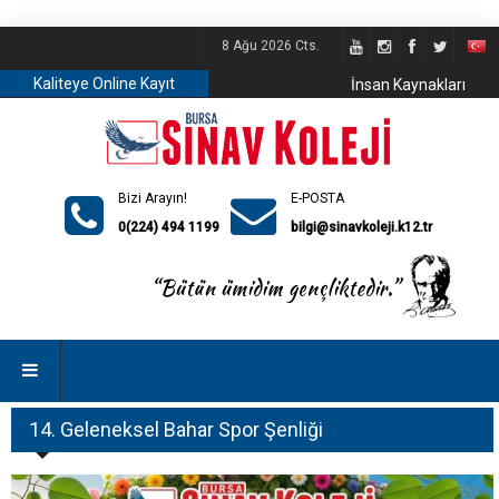
8 Ağu 2026 Cts.
Kaliteye Online Kayıt
İnsan Kaynakları
Bizi Arayın!
E-POSTA
0(224) 494 1199
bilgi@sinavkoleji.k12.tr
14. Geleneksel Bahar Spor Şenliği