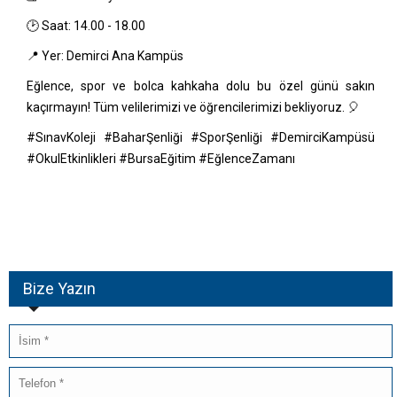
🕑 Saat: 14.00 - 18.00
📍 Yer: Demirci Ana Kampüs
Eğlence, spor ve bolca kahkaha dolu bu özel günü sakın
kaçırmayın! Tüm velilerimizi ve öğrencilerimizi bekliyoruz. 🎈
#SınavKoleji #BaharŞenliği #SporŞenliği #DemirciKampüsü
#OkulEtkinlikleri #BursaEğitim #EğlenceZamanı
Bize Yazın