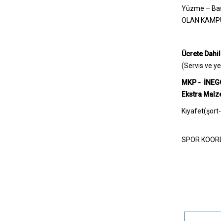
Yüzme – Bask
OLAN KAMPÜSL
Ücrete Dahil
(Servis ve y
MKP -
İNEGÖ
Ekstra Malze
Kıyafet(şort-
SPOR KOOR