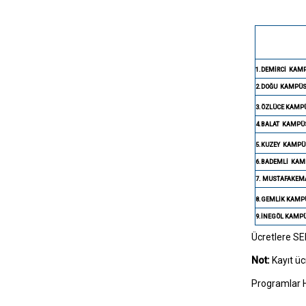
1.DEMİRCİ
KAM
2.DOĞU
KAMPÜ
3.ÖZLÜCE KAMP
4.BALAT
KAMPÜ
5.KUZEY
KAMPÜ
6.BADEMLİ
KAM
7. MUSTAFAKEM
8.GEMLİK KAMP
9.İNEGÖL KAMP
Ücretlere SE
Not:
Kayıt üc
Programlar Ha