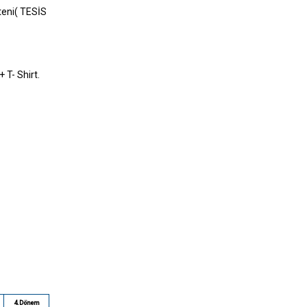
teni( TESİS
T- Shirt.
4.Dönem