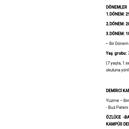
DÖNEMLER
1.
DÖNEM: 29
2.
DÖNEM: 2
3.DÖNEM: 1
-
Bir Dönem 
Yaş
grubu:
(7 yaşta, 1.s
okuluna yönle
DEMİRCİ KA
Yüzme – Bini
- Buz Pateni
ÖZLÜCE -BA
KAMPÜS DER