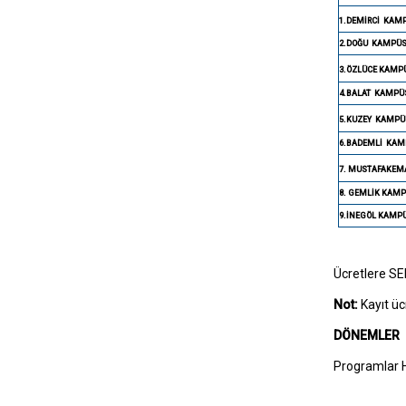
1.DEMİRCİ
KAM
2.DOĞU
KAMPÜ
3.ÖZLÜCE KAMP
4.BALAT
KAMPÜ
5.KUZEY
KAMPÜ
6.BADEMLİ
KAM
7. MUSTAFAKEM
8. GEMLİK KAM
9.İNEGÖL KAMP
Ücretlere SER
Not:
Kayıt üc
DÖNEMLER
Programlar Ha