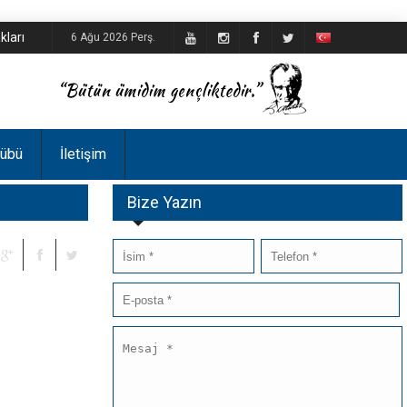
kları
6 Ağu 2026 Perş.
lübü
İletişim
Bize Yazın