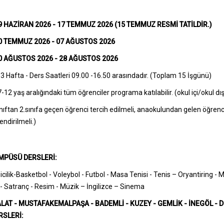
 HAZİRAN 2026 - 17 TEMMUZ 2026 (15 TEMMUZ RESMİ TATİLDİR.)
0 TEMMUZ 2026 - 07 AĞUSTOS 2026
0 AĞUSTOS 2026 - 28 AĞUSTOS 2026
3 Hafta - Ders Saatleri 09.00 -16.50 arasındadır. (Toplam 15 İşgünü)
7-12 yaş aralığındaki tüm öğrenciler programa katılabilir. (okul içi/okul dış
ınıftan 2.sınıfa geçen öğrenci tercih edilmeli, anaokulundan gelen öğren
ndirilmeli.)
MPÜSÜ DERSLERİ:
cilik-Basketbol - Voleybol - Futbol - Masa Tenisi - Tenis – Oryantiring -
 - Satranç - Resim - Müzik – İngilizce – Sinema
LAT - MUSTAFAKEMALPAŞA - BADEMLİ - KUZEY - GEMLİK - İNEGÖL - 
SLERİ: