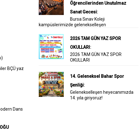
Öğrencilerinden Unutulmaz
Sanat Gecesi
:
Bursa Sınav Koleji
kampüslerimizde gelenekselleşen
2026 TAM GÜN YAZ SPOR
OKULLARI
:
2026 TAM GÜN YAZ SPOR
ı)
OKULLARI
ciler BÇÜ yaz
14. Geleneksel Bahar Spor
Şenliği
:
Gelenekselleşen heyecanımızda
14. yıla giriyoruz!
 Modern Dans
DOĞU