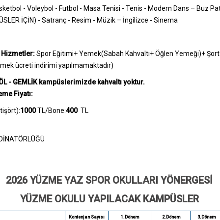
etbol - Voleybol - Futbol - Masa Tenisi - Tenis - Modern Dans – Buz Pa
ER İÇİN) - Satranç - Resim - Müzik – İngilizce - Sinema
 Hizmetler:
Spor Eğitimi+ Yemek(Sabah Kahvaltı+ Öğlen Yemeği)+ Şort+ 
emek ücreti indirimi yapılmamaktadır)
L - GEMLİK kampüslerimizde kahvaltı yoktur.
me Fiyatı:
tişört):
1000
TL/Bone:
400
TL
DİNATÖRLÜĞÜ
2026 YÜZME YAZ SPOR OKULLARI YÖNERGESİ
YÜZME OKULU YAPILACAK KAMPÜSLER
Kontenjan Sayısı
1.Dönem
2.Dönem
3.Dönem