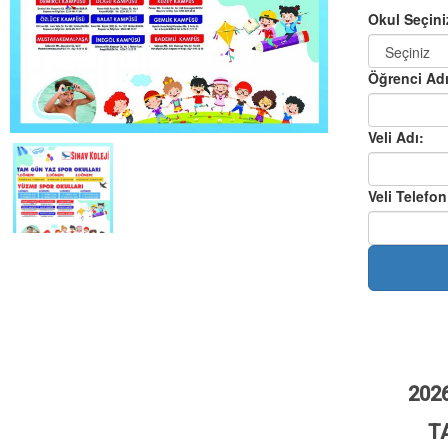
202
T