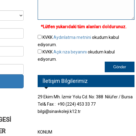
*Lütfen yukarıdaki tüm alanları doldurunuz.
KVKK
Aydınlatma metnini
okudum kabul
ediyorum.
KVKK
Açık rıza beyanını
okudum kabul
ediyorum.
İletişim Bilgilerimiz
29 Ekim Mh. İzmir Yolu Cd. No: 388 Nilüfer / Bursa
Tel& Fax :
+90 (224) 453 33 77
bilgi@sinavkoleji.k12.tr
ESİ
ER
KONUM