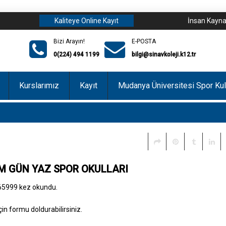
Kaliteye Online Kayıt
İnsan Kayna
Bizi Arayın!
E-POSTA
0(224) 494 1199
bilgi@sinavkoleji.k12.tr
Kurslarımız
Kayıt
Mudanya Üniversitesi Spor Ku
M GÜN YAZ SPOR OKULLARI
65999 kez okundu.
için formu doldurabilirsiniz.