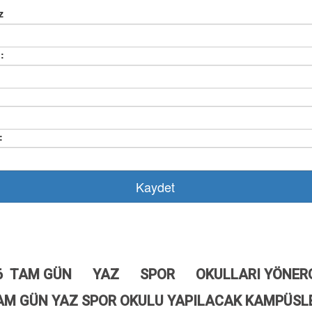
6 TAM GÜN YAZ SPOR OKULLARI YÖNERG
AM GÜN YAZ SPOR OKULU YAPILACAK KAMPÜSL