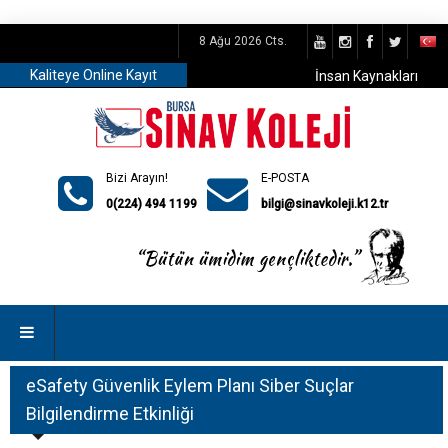
8 Ağu 2026 Cts.
Kaliteye Online Kayıt
İnsan Kaynakları
Bizi Arayın!
E-POSTA
0(224) 494 1199
bilgi@sinavkoleji.k12.tr
eSafety Güvenlik Eylem Planı Siber Suçlar
Bilgilendirme Etkinliği