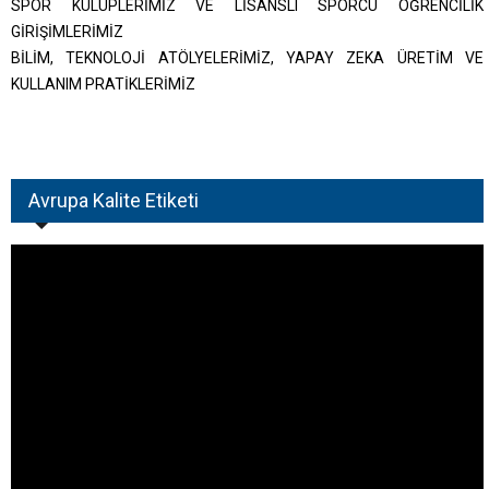
SPOR KULÜPLERİMİZ VE LİSANSLI SPORCU ÖĞRENCİLİK
GİRİŞİMLERİMİZ
BİLİM, TEKNOLOJİ ATÖLYELERİMİZ, YAPAY ZEKA ÜRETİM VE
KULLANIM PRATİKLERİMİZ
Avrupa Kalite Etiketi