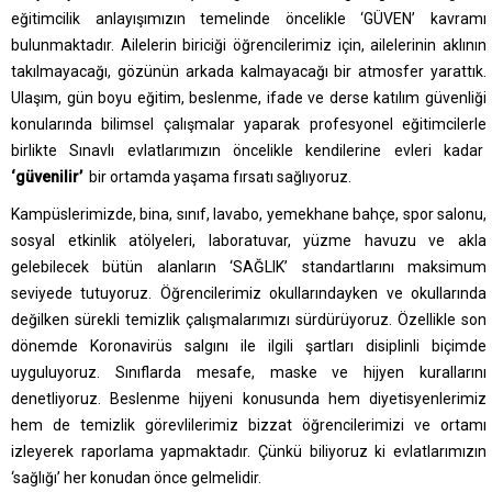
eğitimcilik anlayışımızın temelinde öncelikle ‘GÜVEN’ kavramı
bulunmaktadır. Ailelerin biriciği öğrencilerimiz için, ailelerinin aklının
takılmayacağı, gözünün arkada kalmayacağı bir atmosfer yarattık.
Ulaşım, gün boyu eğitim, beslenme, ifade ve derse katılım güvenliği
konularında bilimsel çalışmalar yaparak profesyonel eğitimcilerle
birlikte Sınavlı evlatlarımızın öncelikle kendilerine evleri kadar
‘güvenilir’
bir ortamda yaşama fırsatı sağlıyoruz.
Kampüslerimizde, bina, sınıf, lavabo, yemekhane bahçe, spor salonu,
sosyal etkinlik atölyeleri, laboratuvar, yüzme havuzu ve akla
gelebilecek bütün alanların ‘SAĞLIK’ standartlarını maksimum
seviyede tutuyoruz. Öğrencilerimiz okullarındayken ve okullarında
değilken sürekli temizlik çalışmalarımızı sürdürüyoruz. Özellikle son
dönemde Koronavirüs salgını ile ilgili şartları disiplinli biçimde
uyguluyoruz. Sınıflarda mesafe, maske ve hijyen kurallarını
denetliyoruz. Beslenme hijyeni konusunda hem diyetisyenlerimiz
hem de temizlik görevlilerimiz bizzat öğrencilerimizi ve ortamı
izleyerek raporlama yapmaktadır. Çünkü biliyoruz ki evlatlarımızın
‘sağlığı’ her konudan önce gelmelidir.