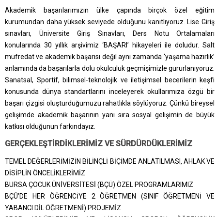
Akademik başarılarımızın ülke çapında birçok özel eğitim
kurumundan daha yüksek seviyede olduğunu kanıtlıyoruz. Lise Giriş
sınavları, Üniversite Giriş Sınavları, Ders Notu Ortalamaları
konularında 30 yıllık arşivimiz ‘BAŞARI’ hikayeleri ile doludur. Salt
müfredat ve akademik başarısı değil aynı zamanda ‘yaşama hazırlık’
anlamında da başarılarla dolu okulculuk geçmişimizle gururlanıyoruz.
Sanatsal, Sportif, bilimsel-teknolojik ve iletişimsel becerilerin keşfi
konusunda dünya standartlarını inceleyerek okullarımıza özgü bir
başarı çizgisi oluşturduğumuzu rahatlıkla söylüyoruz. Çünkü bireysel
gelişimde akademik başarının yanı sıra sosyal gelişimin de büyük
katkısı olduğunun farkındayız.
GERÇEKLEŞTİRDİKLERİMİZ VE SÜRDÜRDÜKLERİMİZ
TEMEL DEĞERLERİMİZİN BİLİNÇLİ BİÇİMDE ANLATILMASI, AHLAK VE
DİSİPLİN ÖNCELİKLERİMİZ
BURSA ÇOCUK ÜNİVERSİTESİ (BÇÜ) ÖZEL PROGRAMLARIMIZ
BÇÜ’DE HER ÖĞRENCİYE 2 ÖĞRETMEN (SINIF ÖĞRETMENİ VE
YABANCI DİL ÖĞRETMENİ) PROJEMİZ