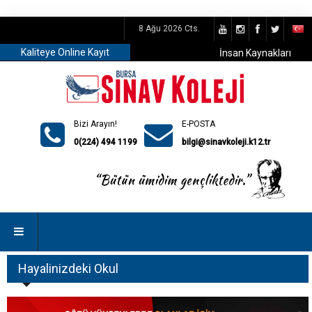
8 Ağu 2026 Cts.
Kaliteye Online Kayıt
İnsan Kaynakları
Bizi Arayın!
E-POSTA
0(224) 494 1199
bilgi@sinavkoleji.k12.tr
Hayalinizdeki Okul