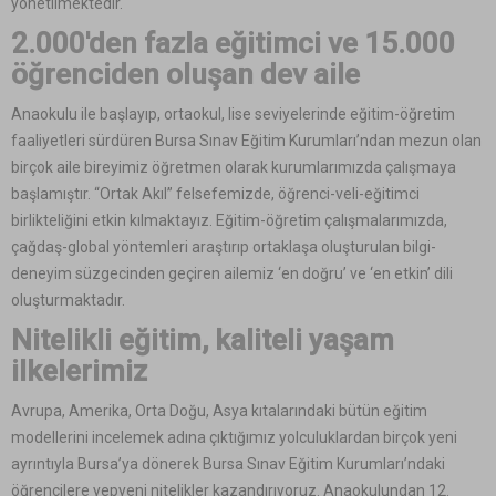
yönetilmektedir.
2.000'den fazla eğitimci ve 15.000
öğrenciden oluşan dev aile
Anaokulu ile başlayıp, ortaokul, lise seviyelerinde eğitim-öğretim
faaliyetleri sürdüren Bursa Sınav Eğitim Kurumları’ndan mezun olan
birçok aile bireyimiz öğretmen olarak kurumlarımızda çalışmaya
başlamıştır. “Ortak Akıl” felsefemizde, öğrenci-veli-eğitimci
birlikteliğini etkin kılmaktayız. Eğitim-öğretim çalışmalarımızda,
çağdaş-global yöntemleri araştırıp ortaklaşa oluşturulan bilgi-
deneyim süzgecinden geçiren ailemiz ‘en doğru’ ve ‘en etkin’ dili
oluşturmaktadır.
Nitelikli eğitim, kaliteli yaşam
ilkelerimiz
Avrupa, Amerika, Orta Doğu, Asya kıtalarındaki bütün eğitim
modellerini incelemek adına çıktığımız yolculuklardan birçok yeni
ayrıntıyla Bursa’ya dönerek Bursa Sınav Eğitim Kurumları’ndaki
öğrencilere yepyeni nitelikler kazandırıyoruz. Anaokulundan 12.