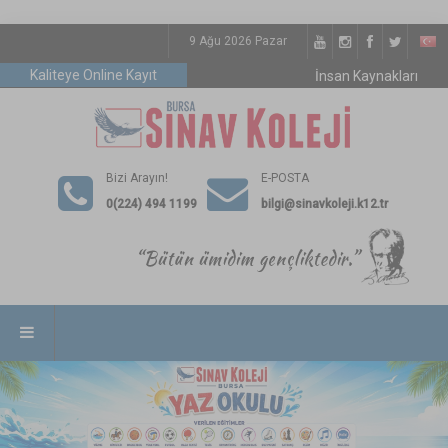
9 Ağu 2026 Pazar
Kaliteye Online Kayıt
İnsan Kaynakları
Bizi Arayın!
E-POSTA
0(224) 494 1199
bilgi@sinavkoleji.k12.tr