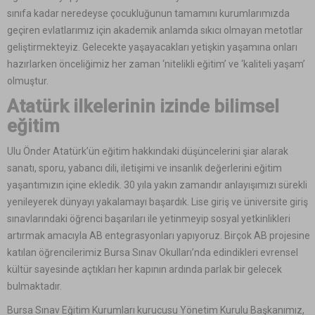
sınıfa kadar neredeyse çocukluğunun tamamını kurumlarımızda
geçiren evlatlarımız için akademik anlamda sıkıcı olmayan metotlar
geliştirmekteyiz. Gelecekte yaşayacakları yetişkin yaşamına onları
hazırlarken önceliğimiz her zaman ‘nitelikli eğitim’ ve ‘kaliteli yaşam’
olmuştur.
Atatürk ilkelerinin izinde bilimsel
eğitim
Ulu Önder Atatürk’ün eğitim hakkındaki düşüncelerini şiar alarak
sanatı, sporu, yabancı dili, iletişimi ve insanlık değerlerini eğitim
yaşantımızın içine ekledik. 30 yıla yakın zamandır anlayışımızı sürekli
yenileyerek dünyayı yakalamayı başardık. Lise giriş ve üniversite giriş
sınavlarındaki öğrenci başarıları ile yetinmeyip sosyal yetkinlikleri
artırmak amacıyla AB entegrasyonları yapıyoruz. Birçok AB projesine
katılan öğrencilerimiz Bursa Sınav Okulları’nda edindikleri evrensel
kültür sayesinde açtıkları her kapının ardında parlak bir gelecek
bulmaktadır.
Bursa Sınav Eğitim Kurumları kurucusu Yönetim Kurulu Başkanımız,