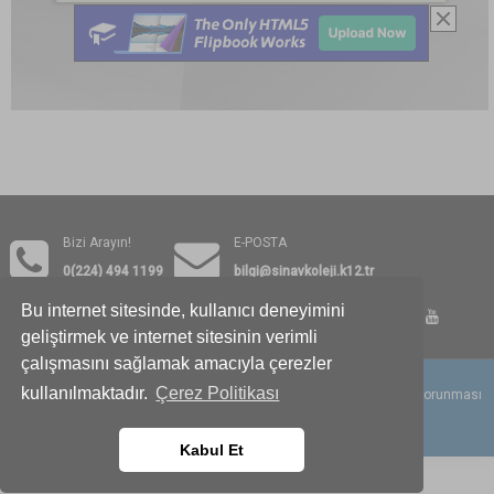
Bizi Arayın!
E-POSTA
0(224) 494 1199
bilgi@sinavkoleji.k12.tr
Bu internet sitesinde, kullanıcı deneyimini
geliştirmek ve internet sitesinin verimli
çalışmasını sağlamak amacıyla çerezler
kullanılmaktadır.
Çerez Politikası
© 2026
BURSA SINAV KOLEJİ
Tüm hakları saklıdır.
Kisisel Verilerin Korunması
Metni
Kabul Et