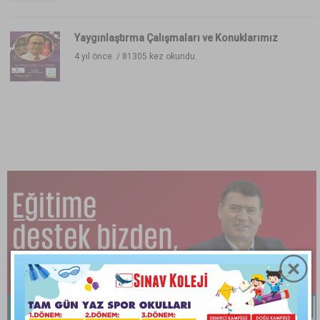
Yaygınlaştırma Çalışmaları ve Konuklarımız
4 yıl önce. /
81305 kez okundu.